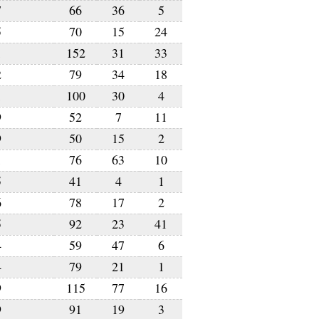
7
66
36
5
5
70
15
24
1
152
31
33
2
79
34
18
1
100
30
4
9
52
7
11
9
50
15
2
1
76
63
10
5
41
4
1
6
78
17
2
5
92
23
41
4
59
47
6
4
79
21
1
9
115
77
16
9
91
19
3