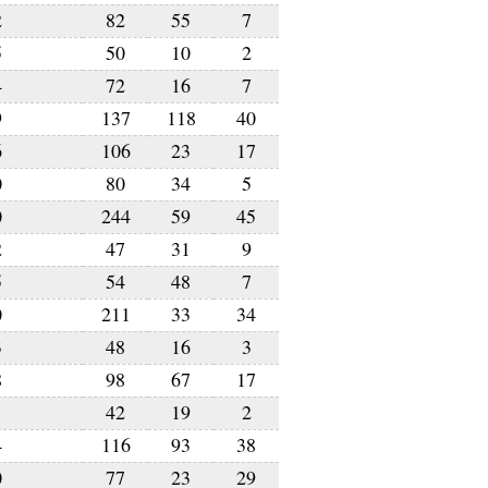
2
82
55
7
5
50
10
2
4
72
16
7
9
137
118
40
6
106
23
17
0
80
34
5
0
244
59
45
2
47
31
9
5
54
48
7
0
211
33
34
3
48
16
3
8
98
67
17
1
42
19
2
4
116
93
38
0
77
23
29