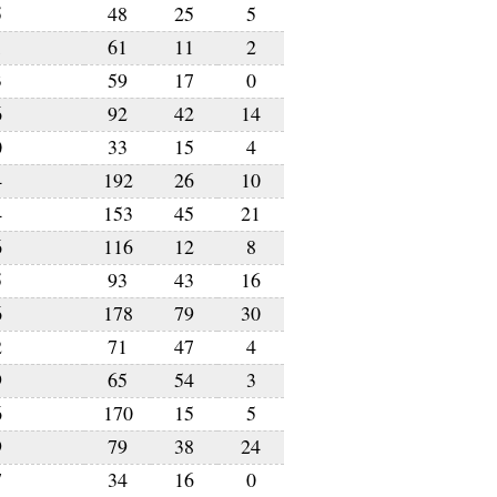
5
48
25
5
1
61
11
2
3
59
17
0
6
92
42
14
0
33
15
4
4
192
26
10
4
153
45
21
6
116
12
8
5
93
43
16
6
178
79
30
2
71
47
4
9
65
54
3
6
170
15
5
9
79
38
24
7
34
16
0