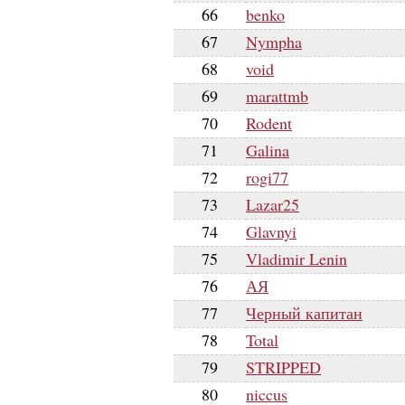
66
benko
67
Nympha
68
void
69
marattmb
70
Rodent
71
Galina
72
rogi77
73
Lazar25
74
Glavnyi
75
Vladimir Lenin
76
АЯ
77
Черный капитан
78
Total
79
STRIPPED
80
niccus