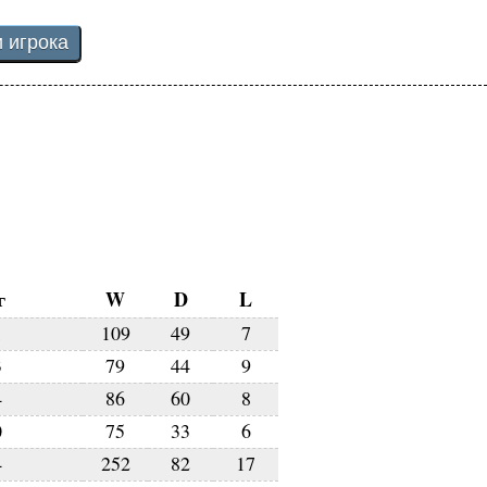
г
W
D
L
1
109
49
7
3
79
44
9
4
86
60
8
0
75
33
6
4
252
82
17