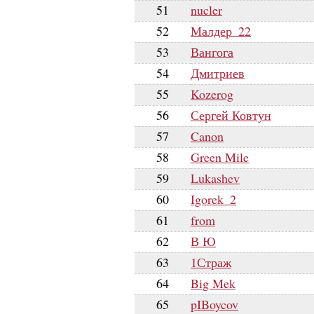
51
nucler
52
Малдер_22
53
Вангога
54
Дмитриев
55
Kozerog
56
Сергей Ковтун
57
Canon
58
Green Mile
59
Lukashev
60
Igorek_2
61
from
62
В Ю
63
1Страж
64
Big Mek
65
pIBoycov