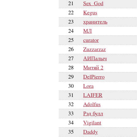
21
Sex_God
22
Kegus
23
хранитель
24
МЛ
25
curator
26
Zuzzarzaz
27
АИПалыч
28
Митяй 2
29
DelPierro
30
Lora
31
LAIFER
32
Adolfus
33
Рэд булл
34
Vigilant
35
Daddy