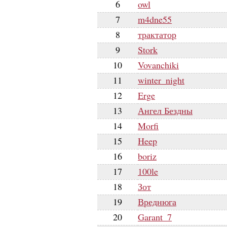
6
owl
7
m4dne55
8
трактатор
9
Stork
10
Vovanchiki
11
winter_night
12
Erge
13
Ангел Бездны
14
Morfi
15
Heep
16
boriz
17
100le
18
Зот
19
Вреднюга
20
Garant_7