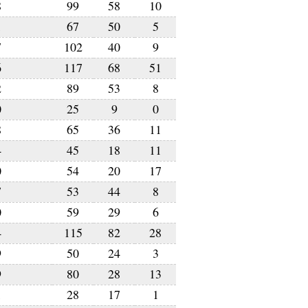
8
99
58
10
1
67
50
5
7
102
40
9
6
117
68
51
2
89
53
8
0
25
9
0
8
65
36
11
4
45
18
11
0
54
20
17
7
53
44
8
0
59
29
6
4
115
82
28
9
50
24
3
9
80
28
13
1
28
17
1