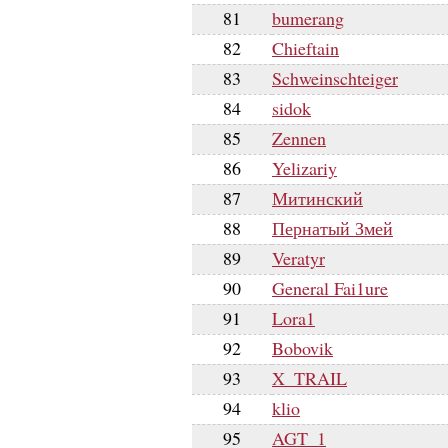
81
bumerang
82
Chieftain
83
Schweinschteiger
84
sidok
85
Zennen
86
Yelizariy
87
Митинский
88
Пернатый Змей
89
Veratyr
90
General Fai1ure
91
Lora1
92
Bobovik
93
X_TRAIL
94
klio
95
AGT_1