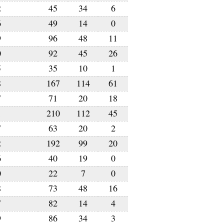
2
45
34
6
6
49
14
0
9
96
48
11
0
92
45
26
5
35
10
1
8
167
114
61
7
71
20
18
1
210
112
45
7
63
20
2
2
192
99
20
6
40
19
0
0
22
7
0
8
73
48
16
7
82
14
4
9
86
34
3