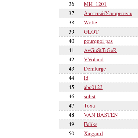
36
МИ_1201
37
АзотныйУскоритель
38
Wolfe
39
GLOT
40
pourquoi pas
41
AvGuStTiGeR
42
VVoland
43
Demiurge
44
Id
45
abc0123
46
solist
47
Тоха
48
VAN BASTEN
49
Feliks
50
Xaggard