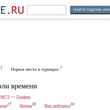
7
7
ы
Первое место в турнирах
оли времени
39675
—
График
17
20
10
ния
Ничьи
Вне рейтинга