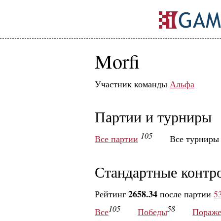
Morfi
Участник команды
Альфа
Партии и турниры
105
Все партии
Все турнир
Стандартные контр
2658.34
Рейтинг
после партии
5
105
58
Все
Победы
Пораже