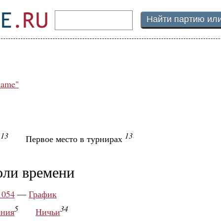
Game"
13
13
ы
Первое место в турнирах
оли времени
1054
—
График
5
34
ния
Ничьи