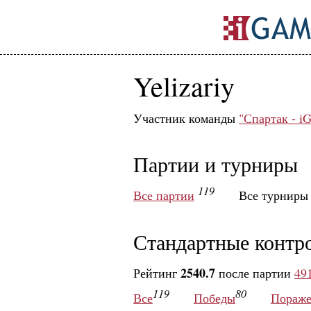
Yelizariy
Участник команды
"Спартак - i
Партии и турниры
119
Все партии
Все турнир
Стандартные контр
2540.7
Рейтинг
после партии
49
119
80
Все
Победы
Пораже