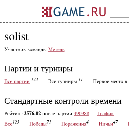
solist
Участник команды
Метель
Партии и турниры
123
11
Все партии
Все турниры
Первое место в
Стандартные контроли времени
2576.02
Рейтинг
после партии
490988
—
График
123
71
4
47
Все
Победы
Поражения
Ничьи