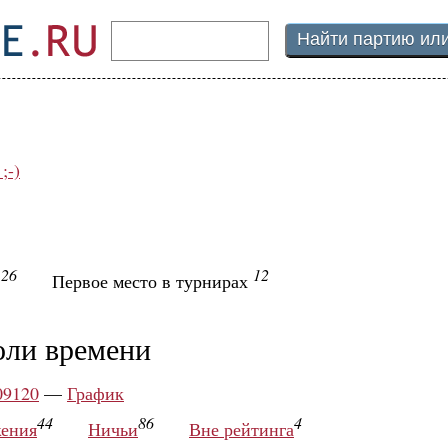
;-)
26
12
ы
Первое место в турнирах
оли времени
09120
—
График
44
86
4
ения
Ничьи
Вне рейтинга