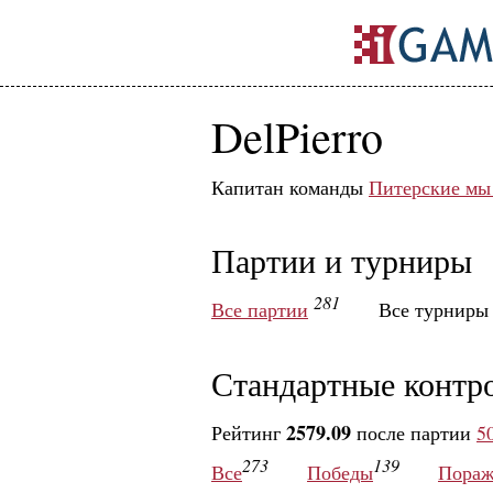
DelPierro
Капитан команды
Питерские мы 
Партии и турниры
281
Все партии
Все турнир
Стандартные контр
2579.09
Рейтинг
после партии
5
273
139
Все
Победы
Пораж