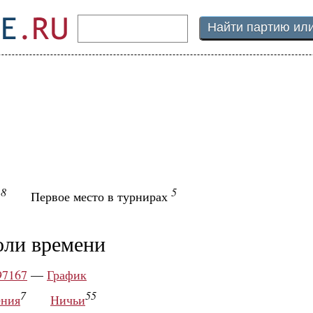
8
5
ы
Первое место в турнирах
оли времени
97167
—
График
7
55
ния
Ничьи