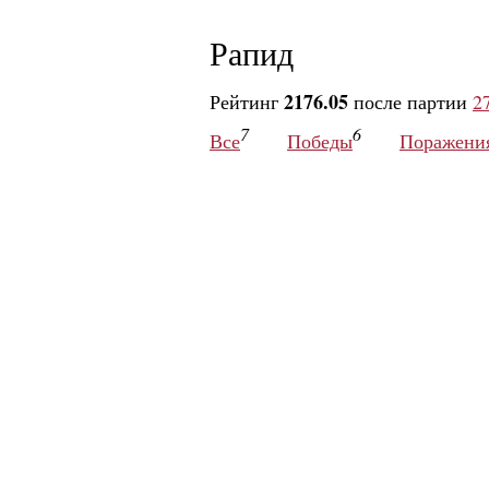
Рапид
2176.05
Рейтинг
после партии
2
7
6
Все
Победы
Поражени