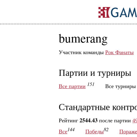
bumerang
Участник команды
Рок Фанаты
Партии и турниры
151
Все партии
Все турнир
Стандартные контр
2544.43
Рейтинг
после партии
4
144
82
Все
Победы
Пораже