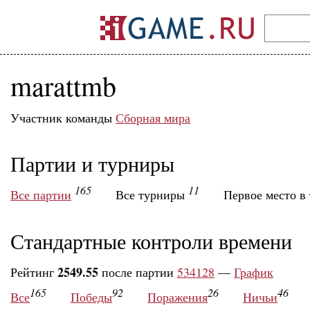
marattmb
Участник команды
Сборная мира
Партии и турниры
165
11
Все партии
Все турниры
Первое место в
Стандартные контроли времени
2549.55
Рейтинг
после партии
534128
—
График
165
92
26
46
Все
Победы
Поражения
Ничьи