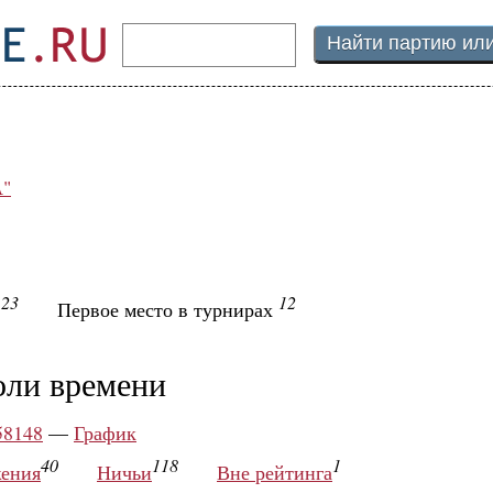
А"
23
12
ы
Первое место в турнирах
оли времени
58148
—
График
40
118
1
ения
Ничьи
Вне рейтинга