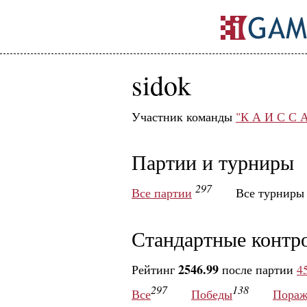
sidok
Участник команды
"К А И С С 
Партии и турниры
297
Все партии
Все турнир
Стандартные контр
2546.99
Рейтинг
после партии
4
297
138
Все
Победы
Пораж