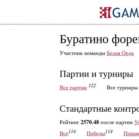
Буратино форе
Участник команды
Белая Орда
Партии и турниры
122
Все партии
Все турнир
Стандартные контр
2570.48
Рейтинг
после партии
5
114
114
Все
Победы
Пораж