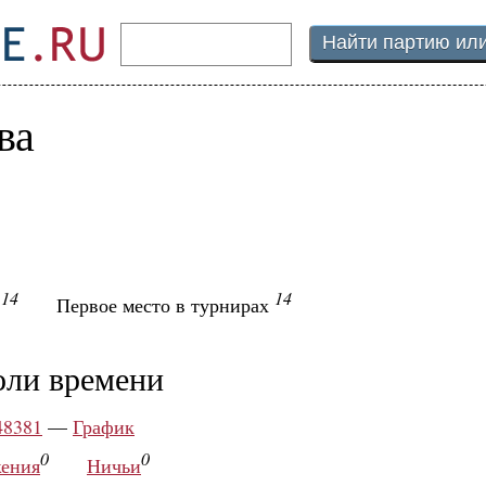
ва
14
14
ы
Первое место в турнирах
оли времени
48381
—
График
0
0
ения
Ничьи