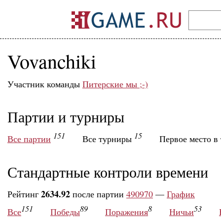
Vovanchiki
Участник команды
Питерские мы ;-)
Партии и турниры
151
15
Все партии
Все турниры
Первое место в
Стандартные контроли времени
2634.92
Рейтинг
после партии
490970
—
График
151
89
8
53
Все
Победы
Поражения
Ничьи