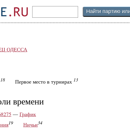
ЕЦ ОДЕССА
18
13
ы
Первое место в турнирах
оли времени
68275
—
График
19
34
ния
Ничьи