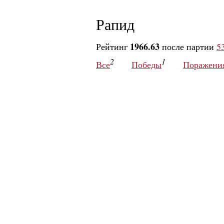
Рапид
1966.63
Рейтинг
после партии
5
2
1
Все
Победы
Поражени