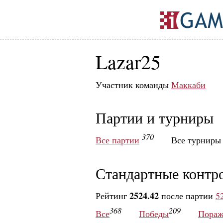
Lazar25
Участник команды
Маккаби
Партии и турниры
370
Все партии
Все турнир
Стандартные контр
2524.42
Рейтинг
после партии
5
368
209
Все
Победы
Пораж