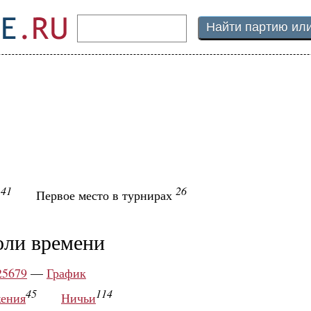
41
26
ы
Первое место в турнирах
оли времени
25679
—
График
45
114
ения
Ничьи