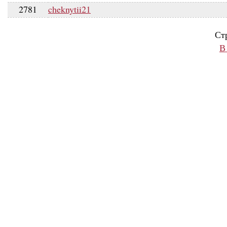
2781
cheknytii21
Ст
В