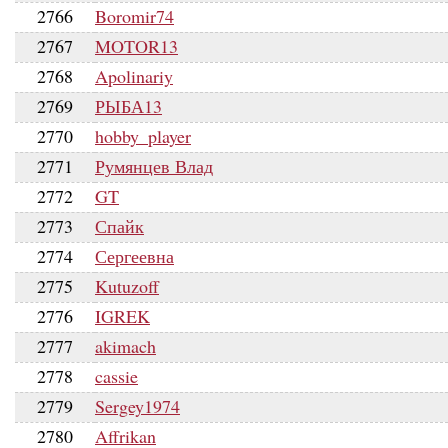
2766
Boromir74
2767
MOTOR13
2768
Apolinariy
2769
РЫБА13
2770
hobby_player
2771
Румянцев Влад
2772
GT
2773
Спайк
2774
Сергеевна
2775
Kutuzoff
2776
IGREK
2777
akimach
2778
cassie
2779
Sergey1974
2780
Affrikan