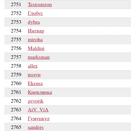
2751
Testosteron
2752
Глобус
2753
dybra
2754
Ингвар
2755
miroha
2756
Maldini
2757
marksman
2758
allex
2759
возун
2760
Ekenra
2761
Киевлянка
2762
gevorik
2763
AiV_ViA
2764
Гумункул
2765
sanders