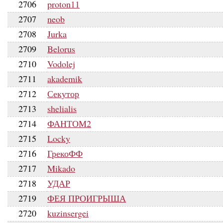
2706
proton11
2707
neob
2708
Jurka
2709
Belorus
2710
Vodolej
2711
akademik
2712
Секутор
2713
shelialis
2714
ФАНТОМ2
2715
Locky
2716
ГрекоФФ
2717
Mikado
2718
УДАР
2719
ФЕЯ ПРОИГРЫША
2720
kuzinsergei