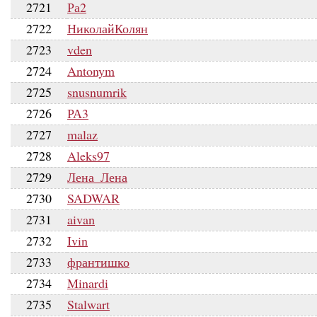
2721
Ра2
2722
НиколайКолян
2723
vden
2724
Antonym
2725
snusnumrik
2726
РА3
2727
malaz
2728
Aleks97
2729
Лена_Лена
2730
SADWAR
2731
aivan
2732
Ivin
2733
франтишко
2734
Minardi
2735
Stalwart