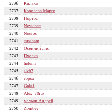
2736
Килька
2737
Королева Марго
2738
Портос
2739
Novichec
2740
Neoros
2741
cussham
2742
Осенний лис
2743
Пчелка
2744
helenn
2745
slv67
2746
город
2747
Gala1
2748
Alex_78rus
2749
малыш Андрей
2750
Zombee