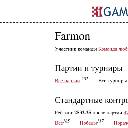
Farmon
Участник команды
Команда люб
Партии и турниры
202
Все партии
Все турнир
Стандартные контр
2532.25
Рейтинг
после партии
4
185
117
Все
Победы
Пораж