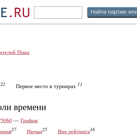
ителей Пива
22
11
ы
Первое место в турнирах
оли времени
75060
—
График
27
25
16
ения
Ничьи
Вне рейтинга