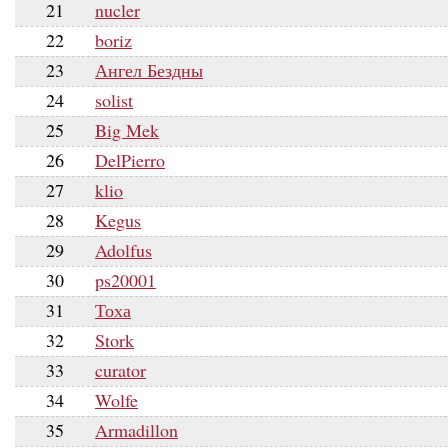
21
nucler
22
boriz
23
Ангел Бездны
24
solist
25
Big Mek
26
DelPierro
27
klio
28
Kegus
29
Adolfus
30
ps20001
31
Тоха
32
Stork
33
curator
34
Wolfe
35
Armadillon