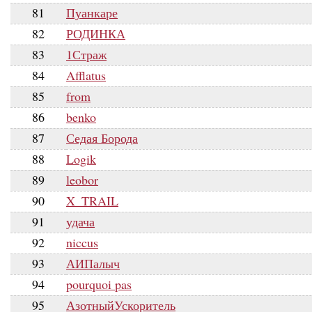
81
Пуанкаре
82
РОДИНКА
83
1Страж
84
Afflatus
85
from
86
benko
87
Седая Борода
88
Logik
89
leobor
90
X_TRAIL
91
удача
92
niccus
93
АИПалыч
94
pourquoi pas
95
АзотныйУскоритель