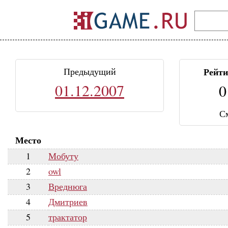
Предыдущий
Рейти
01.12.2007
0
С
Место
1
Мобуту
2
owl
3
Вреднюга
4
Дмитриев
5
трактатор