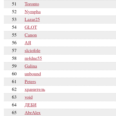
51
Toronto
52
Nympha
53
Lazar25
54
GLOT
55
Canon
56
АЯ
57
slciofole
58
m4dne55
59
Galina
60
unbound
61
Peters
62
хранитель
63
void
64
ДЕБИ
65
AbrAlex