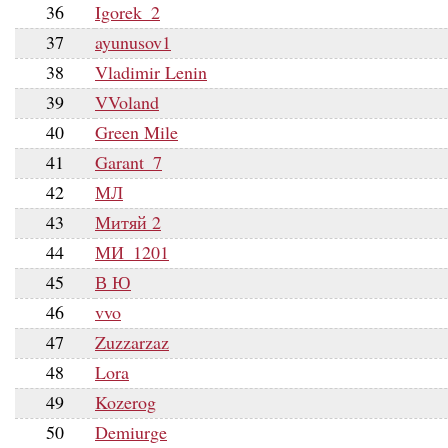
36
Igorek_2
37
ayunusov1
38
Vladimir Lenin
39
VVoland
40
Green Mile
41
Garant_7
42
МЛ
43
Митяй 2
44
МИ_1201
45
В Ю
46
vvo
47
Zuzzarzaz
48
Lora
49
Kozerog
50
Demiurge