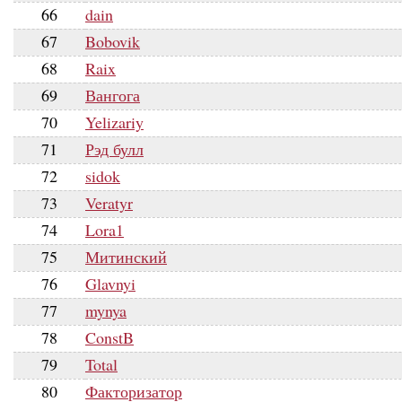
66
dain
67
Bobovik
68
Raix
69
Вангога
70
Yelizariy
71
Рэд булл
72
sidok
73
Veratyr
74
Lora1
75
Митинский
76
Glavnyi
77
mynya
78
ConstB
79
Total
80
Факторизатор