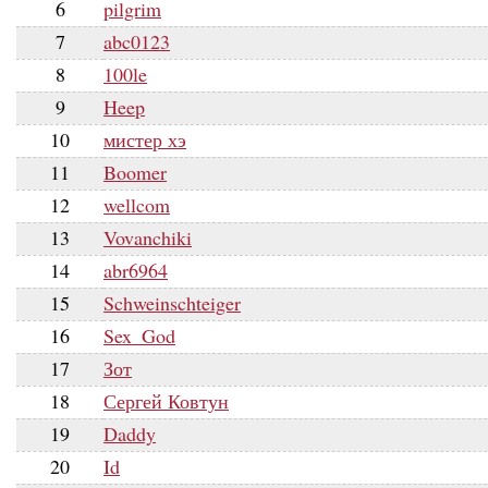
6
pilgrim
7
abc0123
8
100le
9
Heep
10
мистер хэ
11
Boomer
12
wellcom
13
Vovanchiki
14
abr6964
15
Schweinschteiger
16
Sex_God
17
Зот
18
Сергей Ковтун
19
Daddy
20
Id