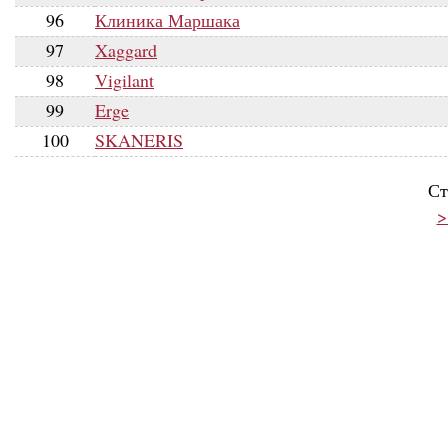
96
Клиника Маршака
97
Xaggard
98
Vigilant
99
Erge
100
SKANERIS
Ст
>