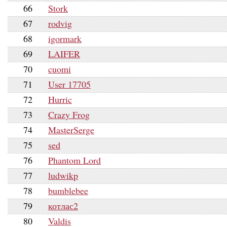
66
Stork
67
rodvig
68
igormark
69
LAIFER
70
cuomi
71
User 17705
72
Hurric
73
Crazy Frog
74
MasterSerge
75
sed
76
Phantom Lord
77
ludwikp
78
bumblebee
79
котлас2
80
Valdis