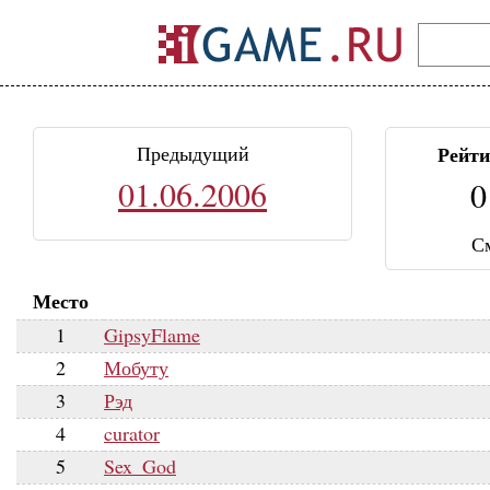
Предыдущий
Рейти
01.06.2006
0
С
Место
1
GipsyFlame
2
Мобуту
3
Рэд
4
curator
5
Sex_God