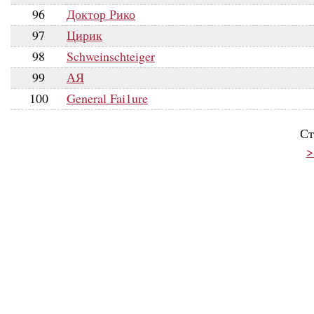
96
Доктор Рико
97
Цирик
98
Schweinschteiger
99
АЯ
100
General Fai1ure
Ст
>