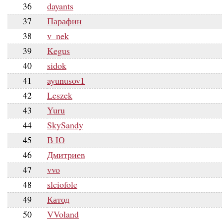
36
dayants
37
Парафин
38
v_nek
39
Kegus
40
sidok
41
ayunusov1
42
Leszek
43
Yuru
44
SkySandy
45
В Ю
46
Дмитриев
47
vvo
48
slciofole
49
Катод
50
VVoland