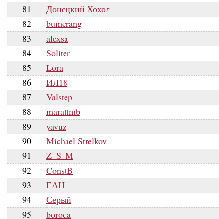
81
Донецкий Хохол
82
bumerang
83
alexsa
84
Soliter
85
Lora
86
ИЛ18
87
Valstep
88
marattmb
89
yavuz
90
Michael Strelkov
91
Z_S_M
92
ConstB
93
ЕАН
94
Серый
95
boroda