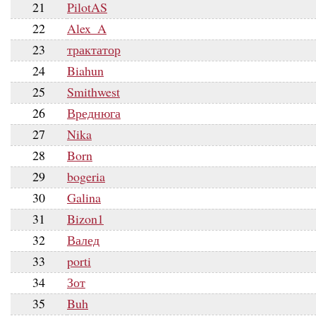
21
PilotAS
22
Alex_A
23
трактатор
24
Biahun
25
Smithwest
26
Вреднюга
27
Nika
28
Born
29
bogeria
30
Galina
31
Bizon1
32
Валед
33
porti
34
Зот
35
Buh