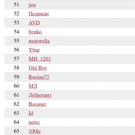
51
jets
52
Пеликан
53
AVD
54
benko
55
motorolla
56
Ybur
57
МИ_1201
58
Old Boy
59
Ruslan73
60
МЛ
61
Дебютант
62
Boomer
63
Id
64
netsc
65
100le