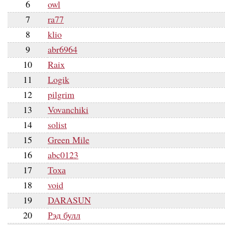
6
owl
7
ra77
8
klio
9
abr6964
10
Raix
11
Logik
12
pilgrim
13
Vovanchiki
14
solist
15
Green Mile
16
abc0123
17
Тоха
18
void
19
DARASUN
20
Рэд булл