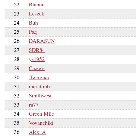
22
Biahun
23
Leszek
24
Buh
25
Рэд
26
DARASUN
27
SDR84
28
ys1952
29
Сажин
30
Лисичка
31
marattmb
32
Smithwest
33
ra77
34
Green Mile
35
Vovanchiki
36
Alex_A