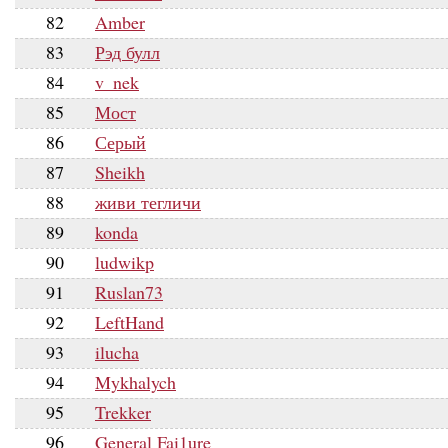
82
Amber
83
Рэд булл
84
v_nek
85
Мост
86
Серый
87
Sheikh
88
живи тегличи
89
konda
90
ludwikp
91
Ruslan73
92
LeftHand
93
ilucha
94
Mykhalych
95
Trekker
96
General Fai1ure