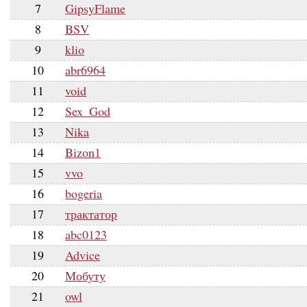
7
GipsyFlame
8
BSV
9
klio
10
abr6964
11
void
12
Sex_God
13
Nika
14
Bizon1
15
vvo
16
bogeria
17
трактатор
18
abc0123
19
Advice
20
Мобуту
21
owl