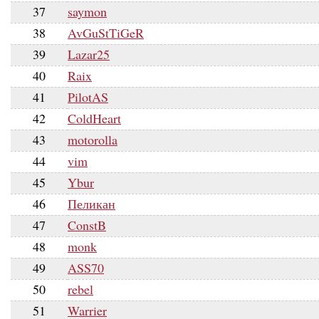
37
saymon
38
AvGuStTiGeR
39
Lazar25
40
Raix
41
PilotAS
42
ColdHeart
43
motorolla
44
vim
45
Ybur
46
Пеликан
47
ConstB
48
monk
49
ASS70
50
rebel
51
Warrier