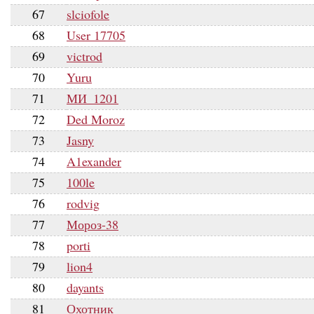
67
slciofole
68
User 17705
69
victrod
70
Yuru
71
МИ_1201
72
Ded Moroz
73
Jasny
74
A1exander
75
100le
76
rodvig
77
Мороз-38
78
porti
79
lion4
80
dayants
81
Охотник