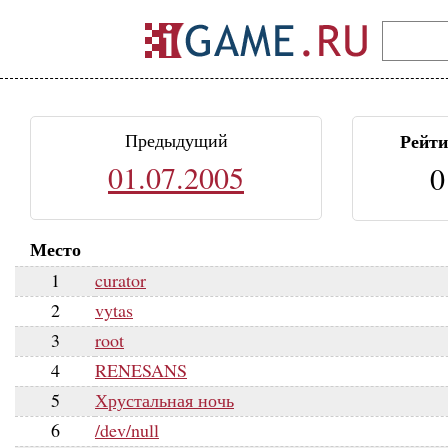
Предыдущий
Рейти
01.07.2005
0
Место
1
curator
2
vytas
3
root
4
RENESANS
5
Хрустальная ночь
6
/dev/null