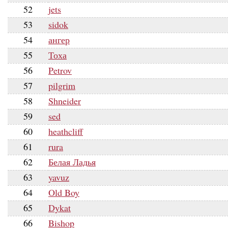
52
jets
53
sidok
54
ангер
55
Тоха
56
Petrov
57
pilgrim
58
Shneider
59
sed
60
heathcliff
61
rura
62
Белая Ладья
63
yavuz
64
Old Boy
65
Dykat
66
Bishop