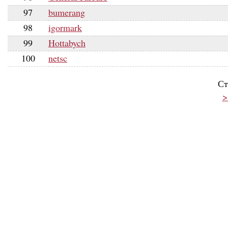
97
bumerang
98
igormark
99
Hottabych
100
netsc
Ст
>