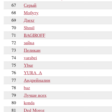
67
Серый
68
Мобуту
69
Дзехг
70
Shmil
71
BAGIROFF
72
зайка
73
Пеликан
74
varabei
75
Ybur
76
YURA_A
77
Андрейналин
78
baz
79
Лучше всех
80
konda
81
Ded Moroz