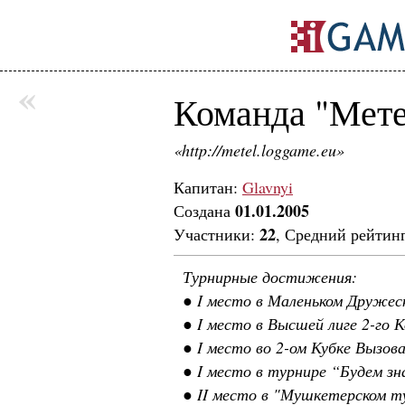
«
Команда "Мете
«http://metel.loggame.eu»
Капитан:
Glavnyi
01.01.2005
Создана
22
Участники:
, Средний рейтин
Турнирные достижения:
● I место в Маленьком Дружеск
● I место в Высшей лиге 2-го 
● I место во 2-ом Кубке Вызова
● I место в турнире “Будем зна
● II место в "Мушкетерском ту