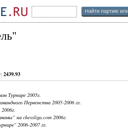
ль"
2439.93
г:
ом Турнире 2005г.
Командного Первенства 2005-2006 гг.
 2006г.
комы” на chessliga.com 2006г.
рнире" 2006-2007 гг.