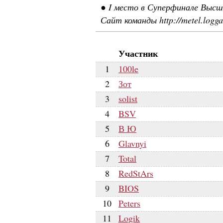
● I место в Суперфинале Высше
Сайт команды http://metel.logg
Участник
1
100le
2
Зот
3
solist
4
BSV
5
В Ю
6
Glavnyi
7
Total
8
RedStArs
9
BIOS
10
Peters
11
Logik