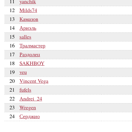
11
yanchik
12
Milds74
13
Камазов
14
Ариэль
15
salles
16
Тралмастер
17
Раздолец
18
SAKHBOY
19
veu
20
Vincent Vega
21
fufels
22
Andrei_24
23
Wregen
24
Серджио