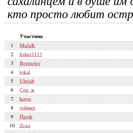
сахалинцем и в душе им
кто просто любит остр
Участник
1
MaJaK
2
fisher1113
3
Bormoley
4
lokal
5
Uhrjab
6
Сер_ж
7
koros
8
геймер
9
Проф
10
Zoza