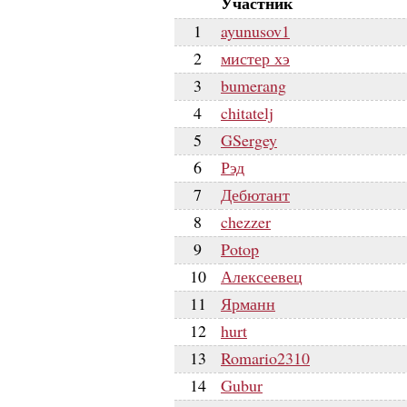
Участник
1
ayunusov1
2
мистер хэ
3
bumerang
4
chitatelj
5
GSergey
6
Рэд
7
Дебютант
8
chezzer
9
Potop
10
Алексеевец
11
Ярманн
12
hurt
13
Romario2310
14
Gubur