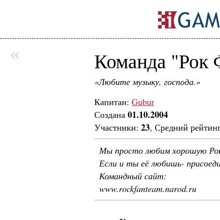
«
Команда "Рок 
«Любите музыку, господа.»
Капитан:
Gubur
01.10.2004
Создана
23
Участники:
, Средний рейтин
Мы просто любим хорошую Рок
Если и ты её любишь- присоеди
Командный сайт:
www.rockfanteam.narod.ru