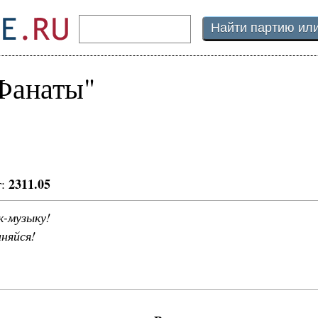
Фанаты"
2311.05
г:
-музыку!
няйся!