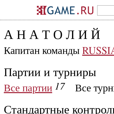
А Н А Т О Л И Й
Капитан команды
RUSSI
Партии и турниры
17
Все партии
Все тур
Стандартные контрол