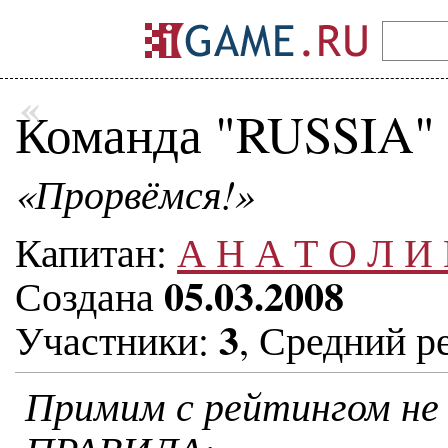
«
Команда "RUSSIA"
«Прорвёмся!»
Капитан:
А Н А Т О Л И
05.03.2008
Создана
3
Участники:
, Средний р
Примим с рейтингом не