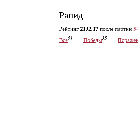
Рапид
2132.17
Рейтинг
после партии
5
51
35
Все
Победы
Пораже