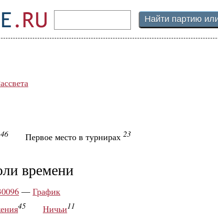
Рассвета
46
23
ы
Первое место в турнирах
оли времени
30096
—
График
45
11
ения
Ничьи