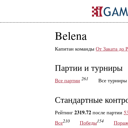
Belena
Капитан команды
От Заката до 
Партии и турниры
261
Все партии
Все турнир
Стандартные контр
2319.72
Рейтинг
после партии
5
210
154
Все
Победы
Пораж