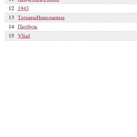
12
1943
13
ТатьянаНиколаевна
14
Питбуль
15
Vllad