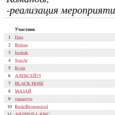
-реализация мероприяти
Участник
1
Dats
2
Belena
3
boshak
4
SvetAl
5
Kvint
6
АЛЕКСЕЙ35
7
BLACK HOSE
8
МАЗАЙ
9
тарантул
10
RuskiBronepoezd
11
АНДРЮХА КМС