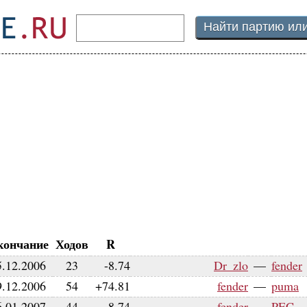
кончание
Ходов
R
5.12.2006
23
-8.74
Dr_zlo
—
fender
9.12.2006
54
+74.81
fender
—
puma
6.01.2007
44
-8.74
fender
—
PEC