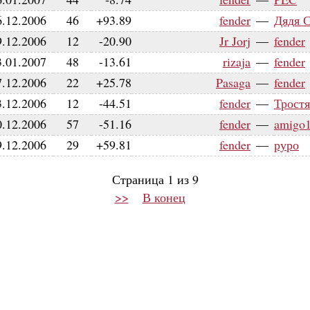
6.12.2006
46
+93.89
fender
—
Дядя 
9.12.2006
12
-20.90
Jr Jorj
—
fender
3.01.2007
48
-13.61
rizaja
—
fender
7.12.2006
22
+25.78
Pasaga
—
fender
3.12.2006
12
-44.51
fender
—
Трост
0.12.2006
57
-51.16
fender
—
amigo
9.12.2006
29
+59.81
fender
—
руро
Страница 1 из 9
>>
В конец