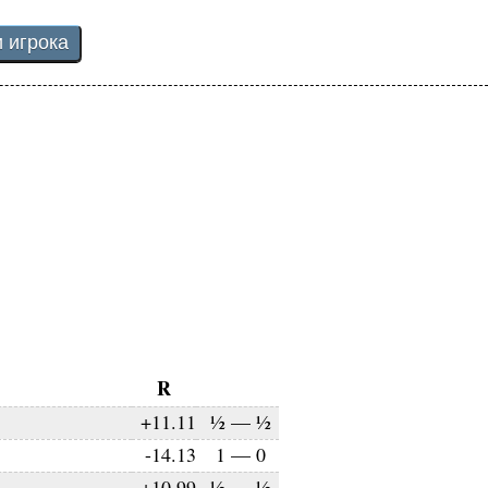
R
+11.11
½
—
½
-14.13
1
—
0
+10.99
½
—
½