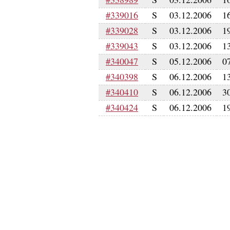
#339016
S
03.12.2006
1
#339028
S
03.12.2006
1
#339043
S
03.12.2006
1
#340047
S
05.12.2006
0
#340398
S
06.12.2006
1
#340410
S
06.12.2006
3
#340424
S
06.12.2006
1