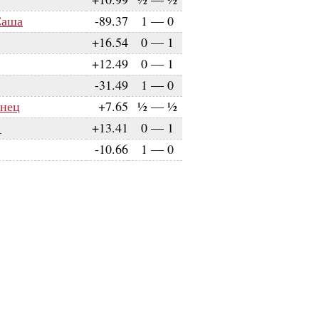
Саша
-89.37
1
—
0
+16.54
0
—
1
+12.49
0
—
1
-31.49
1
—
0
янец
+7.65
½
—
½
1
+13.41
0
—
1
-10.66
1
—
0