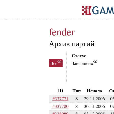
fender
Архив партий
Статус
90
90
Все
Завершено
ID
Тип
Начало
О
#337771
S
29.11.2006
0
#337780
S
30.11.2006
0
#338989
S
03.12.2006
1