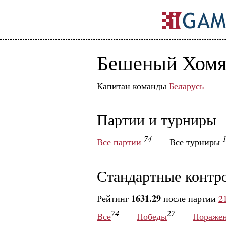
Бешеный Хомя
Капитан команды
Беларусь
Партии и турниры
74
Все партии
Все турниры
Стандартные контр
1631.29
Рейтинг
после партии
2
74
27
Все
Победы
Пораже