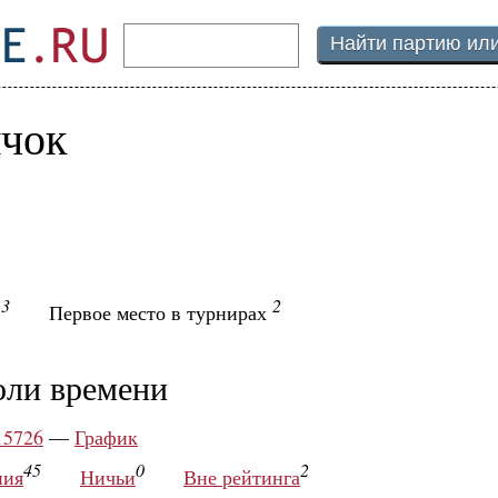
чок
13
2
Первое место в турнирах
оли времени
15726
—
График
45
0
2
ния
Ничьи
Вне рейтинга