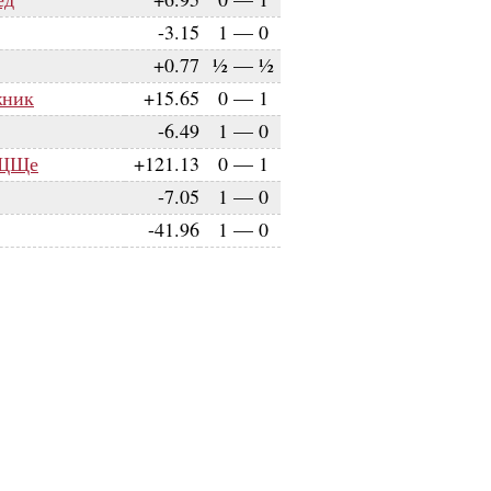
-3.15
1
—
0
+0.77
½
—
½
жник
+15.65
0
—
1
-6.49
1
—
0
иЩЩе
+121.13
0
—
1
-7.05
1
—
0
-41.96
1
—
0