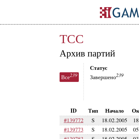
ТСС
Архив партий
Статус
239
239
Все
Завершено
ID
Тип
Начало
Ок
#139772
S
18.02.2005
18
#139773
S
18.02.2005
05
#139783
S
18.02.2005
03