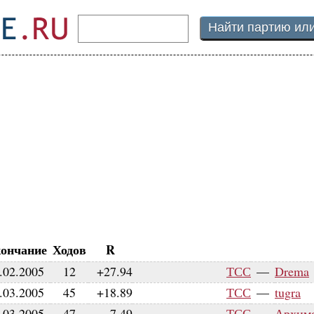
ончание
Ходов
R
.02.2005
12
+27.94
ТСС
—
Drema
.03.2005
45
+18.89
ТСС
—
tugra
.03.2005
47
-7.49
ТСС
—
Архим