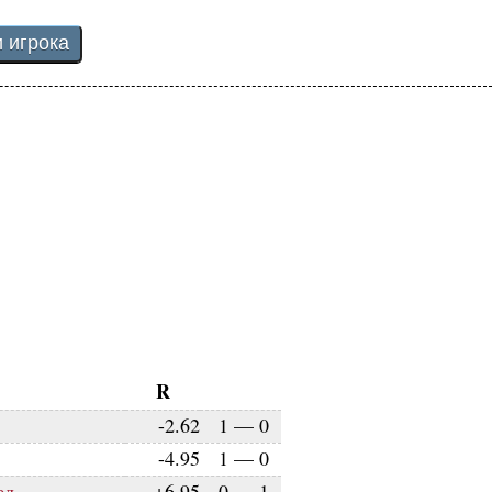
R
-2.62
1
—
0
-4.95
1
—
0
ед
+6.95
0
—
1