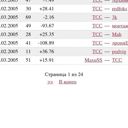
.02.2005
30
+28.41
ТСС
—
redfoks
.03.2005
69
-2.16
ТСС
—
3k
.02.2005
49
-93.67
ТСС
—
монта
.03.2005
28
+25.35
ТСС
—
Mah
.02.2005
41
-108.89
ТСС
—
дрон
.02.2005
11
+36.76
ТСС
—
podvig
.03.2005
51
+15.91
MaxuSS
—
ТСС
Страница 1 из 24
>>
В конец