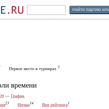
7
5
Первое место в турнирах
оли времени
09
—
График
23
14
1
ния
Ничьи
Вне рейтинга