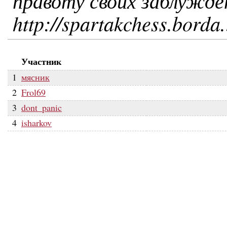
правоту своих заблужде
http://spartakchess.borda
Участник
1
мясник
2
Frol69
3
dont_panic
4
isharkov