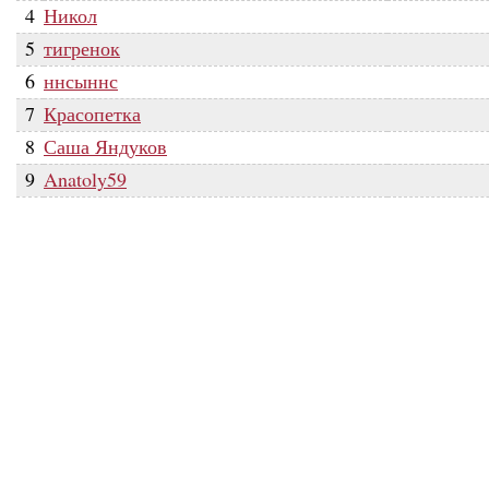
4
Никол
5
тигренок
6
ннсыннс
7
Красопетка
8
Саша Яндуков
9
Anatoly59