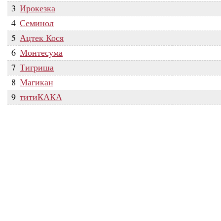
3
Ирокезка
4
Семинол
5
Ацтек Кося
6
Монтесума
7
Тигриша
8
Магикан
9
титиКАКА