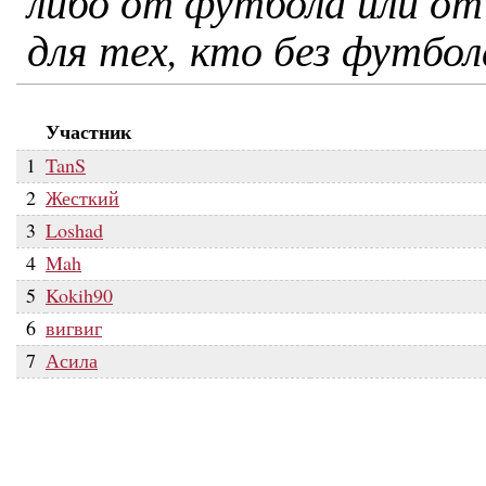
либо от футбола или от 
для тех, кто без футбо
Участник
1
TanS
2
Жесткий
3
Loshad
4
Mah
5
Kokih90
6
вигвиг
7
Асила