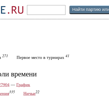
271
41
ы
Первое место в турнирах
оли времени
27904
—
График
335
22
ения
Ничьи