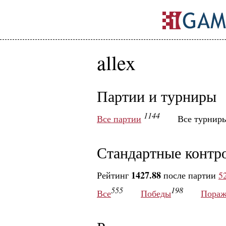
allex
Партии и турниры
1144
Все партии
Все турнир
Стандартные контр
1427.88
Рейтинг
после партии
5
555
198
Все
Победы
Пораж