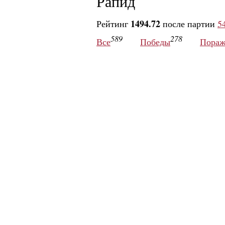
Рапид
1494.72
Рейтинг
после партии
5
589
278
Все
Победы
Пораж