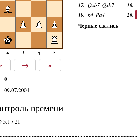
17.
Qxb7
Qxb7
18.
19.
b4
Ra4
20.
Чёрные сдались
e
f
g
h
>
→
»
0
—
— 09.07.2004
онтроль времени
 5.1 / 21