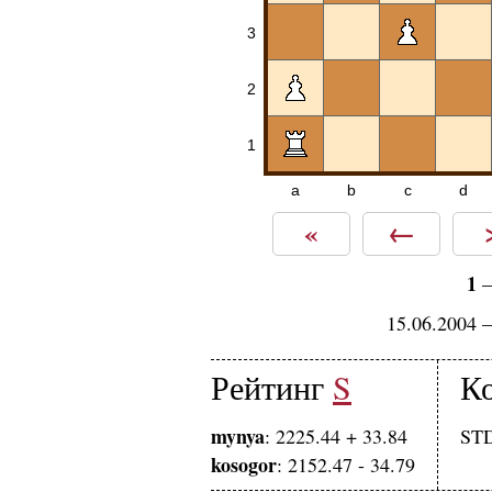
3
2
1
a
b
c
d
«
←
1
15.06.2004 
Рейтинг
S
К
mynya
: 2225.44 + 33.84
STD
kosogor
: 2152.47 - 34.79