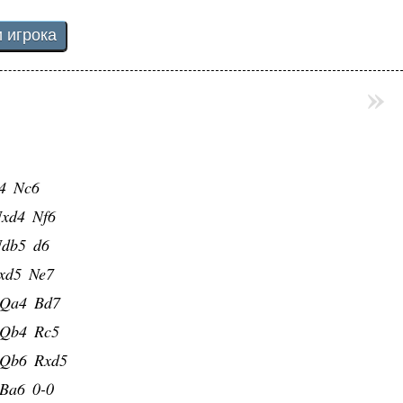
»
4
Nc6
xd4
Nf6
db5
d6
xd5
Ne7
Qa4
Bd7
Qb4
Rc5
Qb6
Rxd5
Ba6
0-0