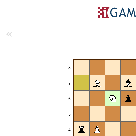
«
8
7
6
5
4