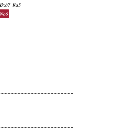
Bxb7
Ra5
Nc6