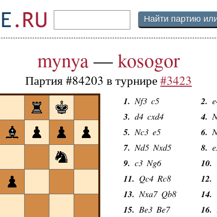
mynya
—
kosogor
Партия #84203 в турнире
#3423
1.
Nf3
c5
2.
e
3.
d4
cxd4
4.
N
5.
Nc3
e5
6.
N
7.
Nd5
Nxd5
8.
e
9.
c3
Ng6
10.
11.
Qc4
Rc8
12.
13.
Nxa7
Qb8
14.
15.
Be3
Be7
16.