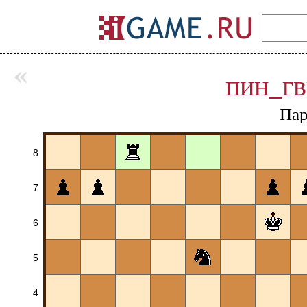
«
пин_г
Пар
8
7
6
5
4