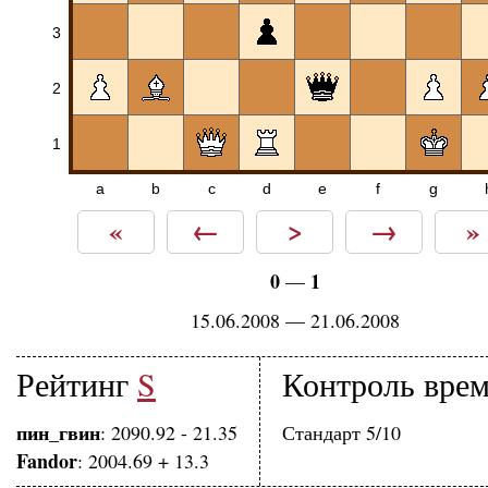
3
2
1
a
b
c
d
e
f
g
«
←
>
→
»
0
1
—
15.06.2008 — 21.06.2008
Рейтинг
S
Контроль вре
пин_гвин
: 2090.92 - 21.35
Стандарт 5/10
Fandor
: 2004.69 + 13.3