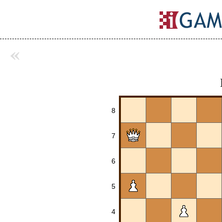
«
8
7
6
5
4