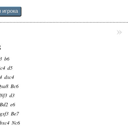
»
8
3
b6
c4
d5
4
dxc4
xa8
Bc6
Nf3
d3
Bd2
e6
gxf3
Be7
bxc4
Nc6