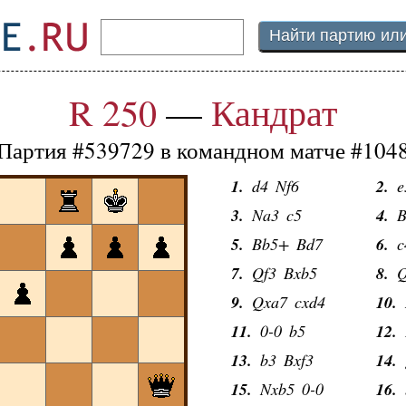
R 250
—
Кандрат
Партия #539729 в командном матче #104
1.
d4
Nf6
2.
e
3.
Na3
c5
4.
B
5.
Bb5+
Bd7
6.
c
7.
Qf3
Bxb5
8.
Q
9.
Qxa7
cxd4
10.
11.
0-0
b5
12.
13.
b3
Bxf3
14.
15.
Nxb5
0-0
16.