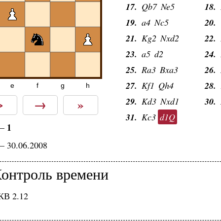
17.
Qb7
Ne5
18.
19.
a4
Nc5
20.
21.
Kg2
Nxd2
22.
23.
a5
d2
24.
25.
Ra3
Bxa3
26.
27.
Kf1
Qh4
28.
e
f
g
h
>
→
»
29.
Kd3
Nxd1
30.
31.
Kc3
d1Q
1
—
— 30.06.2008
онтроль времени
КВ 2.12