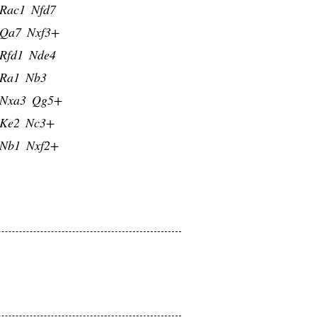
Rac1
Nfd7
Qa7
Nxf3+
Rfd1
Nde4
Ra1
Nb3
Nxa3
Qg5+
Ke2
Nc3+
Nb1
Nxf2+