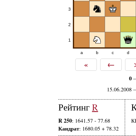
3
2
1
a
b
c
d
«
←
0
15.06.2008 
Рейтинг
R
К
R 250
: 1641.57 - 77.68
К
Кандрат
: 1680.05 + 78.32