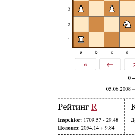
3
2
1
a
b
c
d
«
←
0
05.06.2008 
Рейтинг
R
Inspektor
: 1709.57 - 29.48
Д
Полонез
: 2054.14 + 9.84