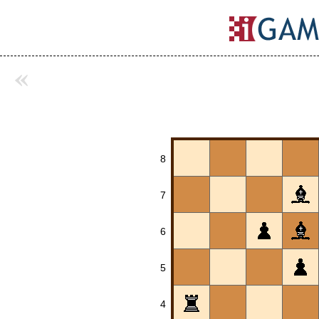
«
8
7
6
5
4