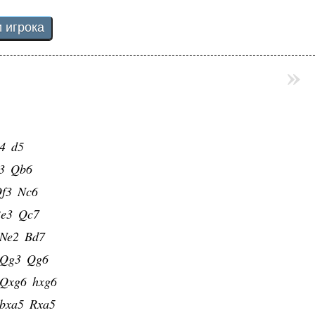
»
4
d5
3
Qb6
f3
Nc6
e3
Qc7
Ne2
Bd7
Qg3
Qg6
Qxg6
hxg6
bxa5
Rxa5