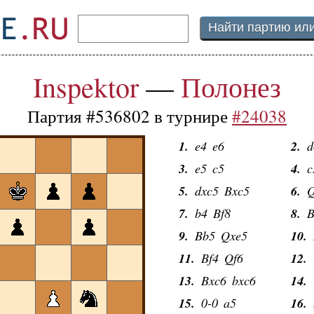
Inspektor
—
Полонез
Партия #536802 в турнире
#24038
1.
e4
e6
2.
d
3.
e5
c5
4.
c
5.
dxc5
Bxc5
6.
Q
7.
b4
Bf8
8.
B
9.
Bb5
Qxe5
10.
11.
Bf4
Qf6
12.
13.
Bxc6
bxc6
14.
15.
0-0
a5
16.