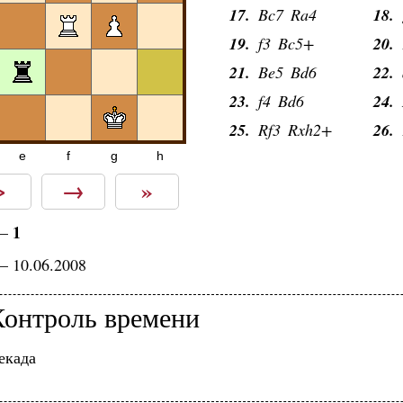
17.
Bc7
Ra4
18.
19.
f3
Bc5+
20.
21.
Be5
Bd6
22.
23.
f4
Bd6
24.
25.
Rf3
Rxh2+
26.
e
f
g
h
>
→
»
1
—
— 10.06.2008
Контроль времени
екада