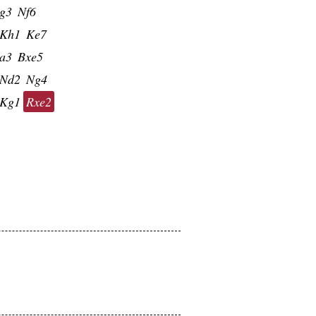
g3
Nf6
Kh1
Ke7
a3
Bxe5
Nd2
Ng4
Kg1
Rxe2