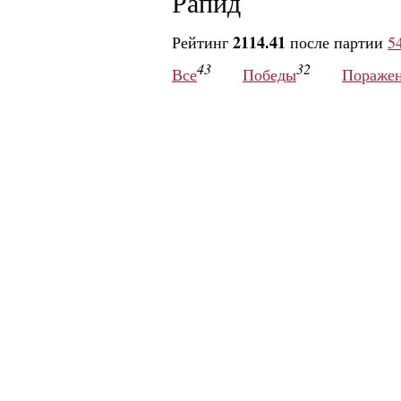
Рапид
2114.41
Рейтинг
после партии
5
43
32
Все
Победы
Пораже