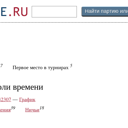
7
5
ы
Первое место в турнирах
оли времени
42307
—
График
39
18
ения
Ничьи