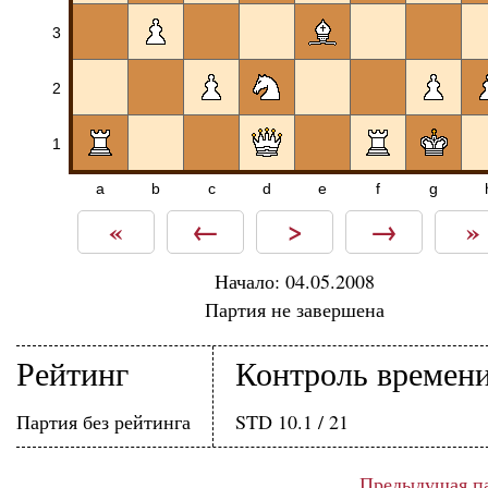
3
2
1
a
b
c
d
e
f
g
«
←
>
→
»
Начало: 04.05.2008
Партия не завершена
Рейтинг
Контроль времен
Партия без рейтинга
STD 10.1 / 21
Предыдущая п