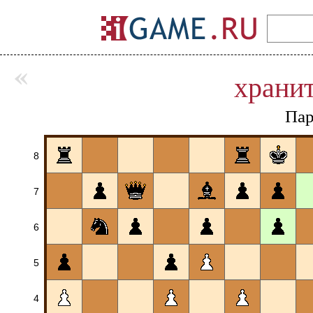
«
храни
Пар
8
7
6
5
4