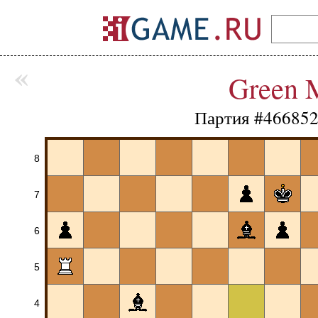
«
Green 
Партия #466852
8
7
6
5
4