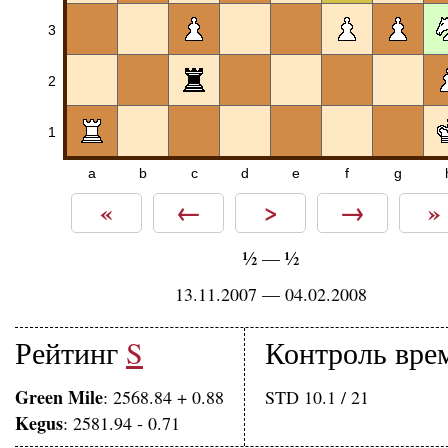
3
2
1
a
b
c
d
e
f
g
«
←
>
→
»
½
½
—
13.11.2007 — 04.02.2008
Рейтинг
S
Контроль вре
Green Mile
: 2568.84 + 0.88
STD 10.1 / 21
Kegus
: 2581.94 - 0.71