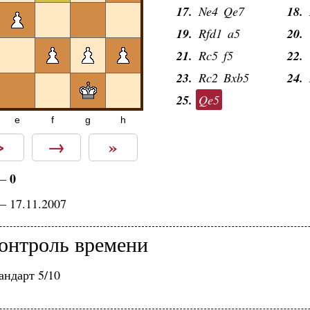
17.
Ne4
Qe7
18.
19.
Rfd1
a5
20.
21.
Rc5
f5
22.
23.
Rc2
Bxb5
24.
25.
Qe5
e
f
g
h
>
→
»
0
—
— 17.11.2007
онтроль времени
андарт 5/10