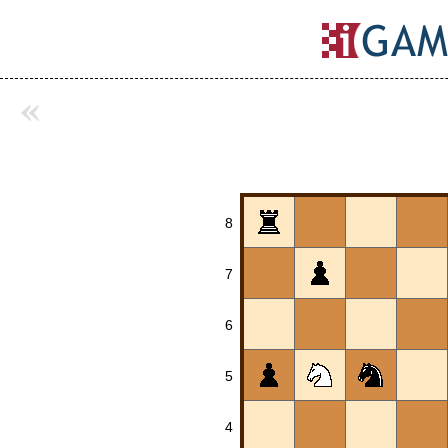
«
8
7
6
5
4