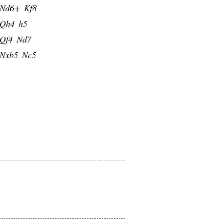
Nd6+
Kf8
Qh4
h5
Qf4
Nd7
Nxb5
Nc5