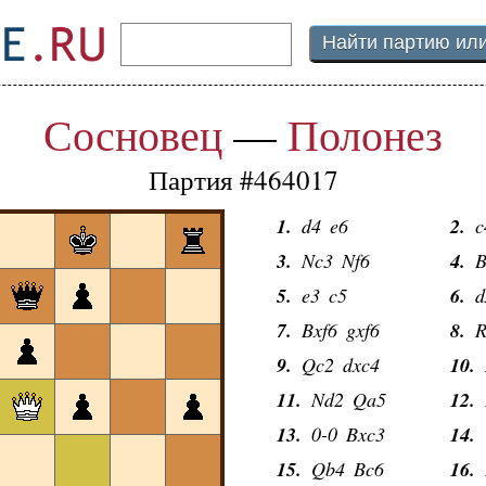
Сосновец
—
Полонез
Партия #464017
1.
d4
e6
2.
c
3.
Nc3
Nf6
4.
B
5.
e3
c5
6.
d
7.
Bxf6
gxf6
8.
R
9.
Qc2
dxc4
10.
11.
Nd2
Qa5
12.
13.
0-0
Bxc3
14.
15.
Qb4
Bc6
16.