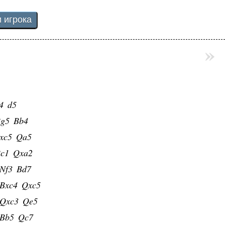
»
4
d5
g5
Bb4
xc5
Qa5
c1
Qxa2
Nf3
Bd7
Bxc4
Qxc5
Qxc3
Qe5
Bb5
Qc7