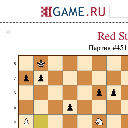
«
Red St
Партия #451
8
7
6
5
4