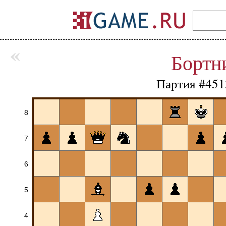
«
Бортн
Партия #451
8
7
6
5
4