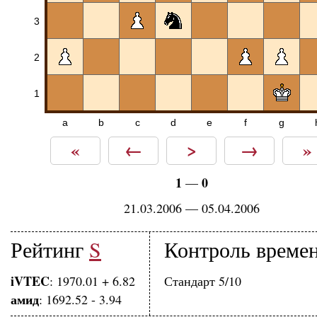
3
2
1
a
b
c
d
e
f
g
«
←
>
→
»
1
0
—
21.03.2006 — 05.04.2006
Рейтинг
S
Контроль време
iVTEC
: 1970.01 + 6.82
Стандарт 5/10
амид
: 1692.52 - 3.94