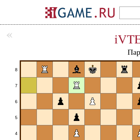
«
iVT
Пар
8
7
6
5
4