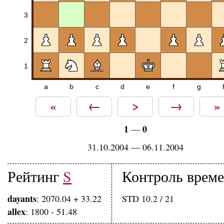
3
2
1
a
b
c
d
e
f
g
«
←
>
→
»
1
0
—
31.10.2004 — 06.11.2004
Рейтинг
S
Контроль врем
dayants
: 2070.04 + 33.22
STD 10.2 / 21
allex
: 1800 - 51.48