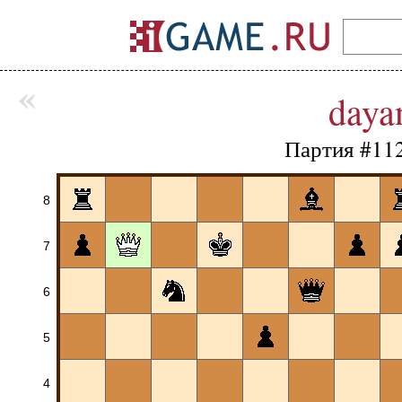
«
daya
Партия #11
8
7
6
5
4