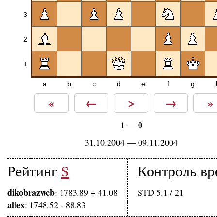
3
2
1
a
b
c
d
e
f
g
«
←
>
→
»
1
0
—
31.10.2004 — 09.11.2004
Рейтинг
S
Контроль вр
dikobrazweb
: 1783.89 + 41.08
STD 5.1 / 21
allex
: 1748.52 - 88.83