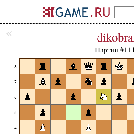
«
dikobr
Партия #11
8
7
6
5
4