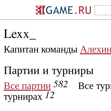
Lexx_
Капитан команды
Алехи
Партии и турниры
582
Все партии
Все ту
12
турнирах