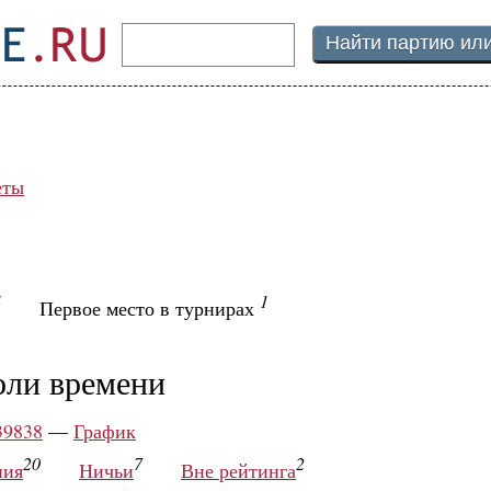
еты
4
1
Первое место в турнирах
оли времени
39838
—
График
20
7
2
ния
Ничьи
Вне рейтинга