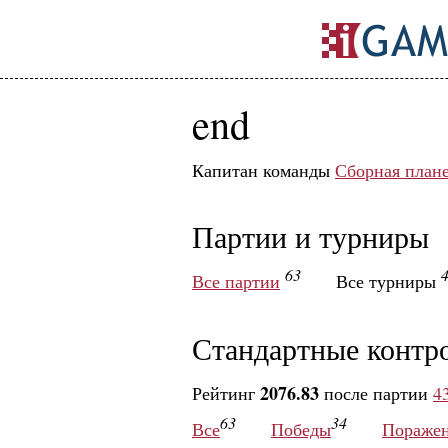
end
Капитан команды
Сборная план
Партии и турниры
63
Все партии
Все турниры
Стандартные контр
2076.83
Рейтинг
после партии
4
63
34
Все
Победы
Пораже