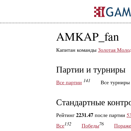
AMKAP_fan
Капитан команды
Золотая Моло
Партии и турниры
141
Все партии
Все турнир
Стандартные контр
2231.47
Рейтинг
после партии
5
132
76
Все
Победы
Пораже