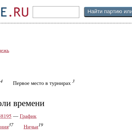
дежь
4
3
ы
Первое место в турнирах
оли времени
38195
—
График
37
19
ния
Ничьи